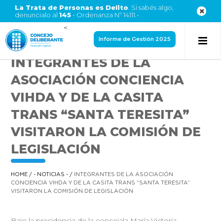
La Trata de Personas es Delito
. Si sabés algo,
denuncialo al
145
- Ordenanza Nº 14111.-
<
Informe de Gestión 2025
INTEGRANTES DE LA
ASOCIACIÓN CONCIENCIA
VIHDA Y DE LA CASITA
TRANS “SANTA TERESITA”
VISITARON LA COMISIÓN DE
LEGISLACIÓN
HOME
/
- NOTICIAS -
/
INTEGRANTES DE LA ASOCIACIÓN
CONCIENCIA VIHDA Y DE LA CASITA TRANS “SANTA TERESITA”
VISITARON LA COMISIÓN DE LEGISLACIÓN
Bajo la presidencia de la concejala María Victoria