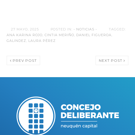
27 MAYO, 2025
POSTED IN:
- NOTICIAS -
TAGGED:
ANA KARINA ROJO
,
CINTIA MERIÑO
,
DANIEL FIGUEROA
,
GALINDEZ
,
LAURA PÉREZ
PREV POST
NEXT POST