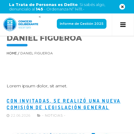
La Trata de Personas es Delito
. Si sabés algo,
denuncialo al
145
- Ordenanza Nº 14111.-
<
Informe de Gestión 2025
DANIEL FIGUEROA
HOME
/
DANIEL FIGUEROA
Lorem ipsum dolor, sit amet.
CON INVITADAS, SE REALIZÓ UNA NUEVA
COMISIÓN DE LEGISLACIÓN GENERAL
22.06.2026
- NOTICIAS -