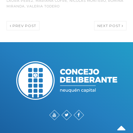
LAURA PÉREZ
,
MARIANA COFRÉ
,
NICOLÁS MONTERO
,
ROMINA
MIRANDA
,
VALERIA TODERO
PREV POST
NEXT POST