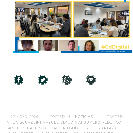
27 MAYO, 2026
POSTED IN:
- NOTICIAS -
TAGGED:
ATILIO SGUAZZINI MAZUEL
,
CLAUDIA ARGUMERO
,
FEDERICO
SÁNCHEZ
,
HACIENDA
,
JOAQUÍN EGUÍA
,
JOSÉ LUIS ARTAZA
,