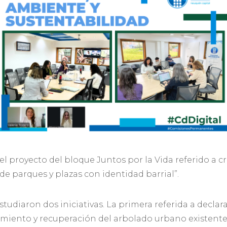
el proyecto del bloque Juntos por la Vida referido a c
 de parques y plazas con identidad barrial”.
studiaron dos iniciativas. La primera referida a declar
miento y recuperación del arbolado urbano existente e