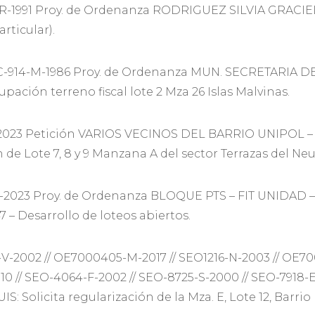
R-1991 Proy. de Ordenanza RODRIGUEZ SILVIA GRACIELA:
rticular).
C-914-M-1986 Proy. de Ordenanza MUN. SECRETARIA D
pación terreno fiscal lote 2 Mza 26 Islas Malvinas.
2023 Petición VARIOS VECINOS DEL BARRIO UNIPOL 
 de Lote 7, 8 y 9 Manzana A del sector Terrazas del Ne
-2023 Proy. de Ordenanza BLOQUE PTS – FIT UNIDAD
– Desarrollo de loteos abiertos.
V-2002 // OE7000405-M-2017 // SEO1216-N-2003 // OE70
 // SEO-4064-F-2002 // SEO-8725-S-2000 // SEO-7918-E-
 Solicita regularización de la Mza. E, Lote 12, Barrio 