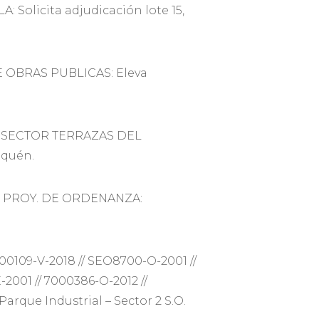
 Solicita adjudicación lote 15,
E OBRAS PUBLICAS: Eleva
– SECTOR TERRAZAS DEL
uquén.
 – PROY. DE ORDENANZA:
00109-V-2018 // SEO8700-O-2001 //
2001 // 7000386-O-2012 //
Parque Industrial – Sector 2 S.O.