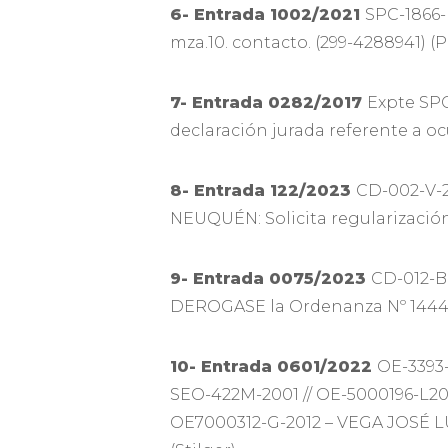
6- Entrada 1002/2021
SPC-1866-
mza.10. contacto. (299-4288941) (Pa
7- Entrada 0282/2017
Expte SP
declaración jurada referente a ocu
8- Entrada 122/2023
CD-002-V-
NEUQUÉN: Solicita regularización
9- Entrada 0075/2023
CD-012-B
DEROGASE la Ordenanza Nº 14447 
10- Entrada 0601/2022
OE-3393-
SEO-422M-2001 // OE-5000196-L2010
OE7000312-G-2012 – VEGA JOSÉ LUIS: