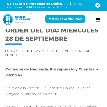
La Trata de Personas es Delito
. Si sabés algo,
denuncialo al
145
- Ordenanza Nº 14111.-
<
Informe de Gestión 2025
ORDEN DEL DÍA: MIÉRCOLES
28 DE SEPTIEMBRE
HOME
/
ORDEN DEL DÍA
/
ORDEN DEL DÍA: MIÉRCOLES 28 DE
SEPTIEMBRE
Comisión de Hacienda, Presupuesto y Cuentas –
09:00 hs.
*Se recibe la visita del Dr. Federico Hauck- Titular del
Juzgado Municipal de Faltas Nº2.
Tratamiento Expediente: entrada 0751/2016 – Expediente