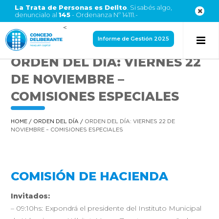
La Trata de Personas es Delito
. Si sabés algo,
denuncialo al
145
- Ordenanza Nº 14111.-
<
Informe de Gestión 2025
ORDEN DEL DÍA: VIERNES 22
DE NOVIEMBRE –
COMISIONES ESPECIALES
HOME
/
ORDEN DEL DÍA
/
ORDEN DEL DÍA: VIERNES 22 DE
NOVIEMBRE – COMISIONES ESPECIALES
COMISIÓN DE HACIENDA
Invitados:
– 09:10hs: Expondrá el presidente del Instituto Municipal