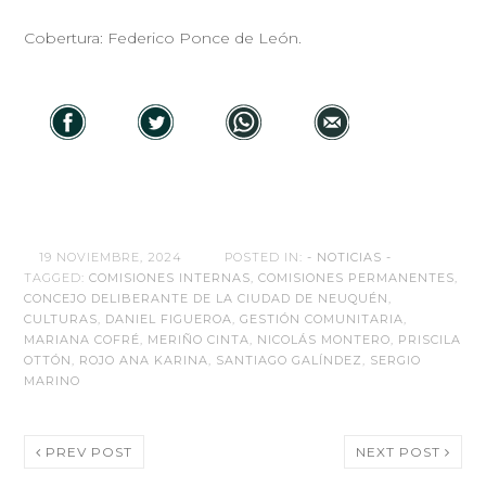
Cobertura: Federico Ponce de León.
19 NOVIEMBRE, 2024
POSTED IN:
- NOTICIAS -
TAGGED:
COMISIONES INTERNAS
,
COMISIONES PERMANENTES
,
CONCEJO DELIBERANTE DE LA CIUDAD DE NEUQUÉN
,
CULTURAS
,
DANIEL FIGUEROA
,
GESTIÓN COMUNITARIA
,
MARIANA COFRÉ
,
MERIÑO CINTA
,
NICOLÁS MONTERO
,
PRISCILA
OTTÓN
,
ROJO ANA KARINA
,
SANTIAGO GALÍNDEZ
,
SERGIO
MARINO
PREV POST
NEXT POST