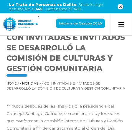
La Trata de Personas es Delito
. Si sabés algo,
denuncialo al
145
- Ordenanza Nº 14111.-
<
Informe de Gestión 2025
CON INVITADAS E INVITADOS
SE DESARROLLÓ LA
COMISIÓN DE CULTURAS Y
GESTIÓN COMUNITARIA
HOME
/
- NOTICIAS -
/
CON INVITADAS E INVITADOS SE
DESARROLLÓ LA COMISIÓN DE CULTURAS Y GESTIÓN COMUNITARIA
Minutos después de las 11hs y bajo la presidencia del
Concejal Santiago Galíndez, se reunieron las y los ediles
que conforman la comisión interna de Culturas y Gestión
Comunitaria a fin de dar tratamiento al Orden del Día.