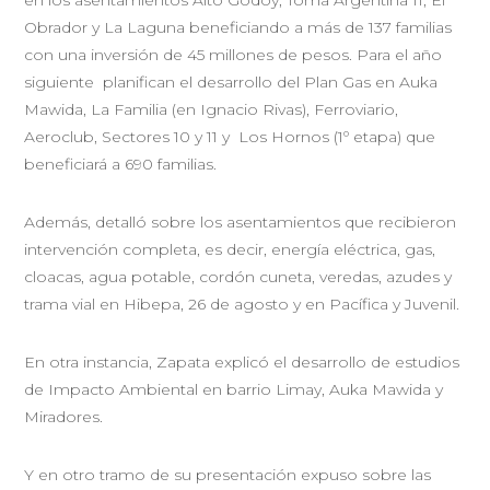
en los asentamientos Alto Godoy, Toma Argentina II, El
Obrador y La Laguna beneficiando a más de 137 familias
con una inversión de 45 millones de pesos. Para el año
siguiente planifican el desarrollo del Plan Gas en Auka
Mawida, La Familia (en Ignacio Rivas), Ferroviario,
Aeroclub, Sectores 10 y 11 y Los Hornos (1º etapa) que
beneficiará a 690 familias.
Además, detalló sobre los asentamientos que recibieron
intervención completa, es decir, energía eléctrica, gas,
cloacas, agua potable, cordón cuneta, veredas, azudes y
trama vial en Hibepa, 26 de agosto y en Pacífica y Juvenil.
En otra instancia, Zapata explicó el desarrollo de estudios
de Impacto Ambiental en barrio Limay, Auka Mawida y
Miradores.
Y en otro tramo de su presentación expuso sobre las