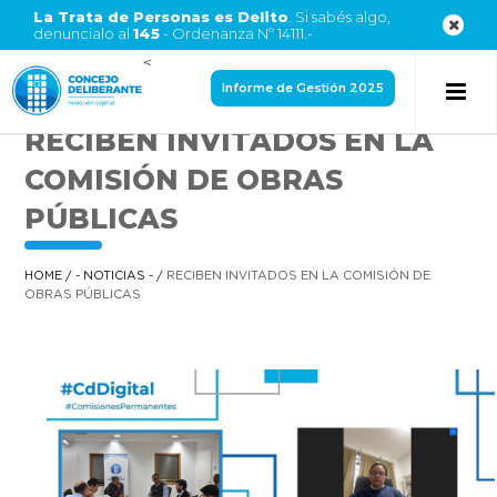
La Trata de Personas es Delito
. Si sabés algo,
denuncialo al
145
- Ordenanza Nº 14111.-
<
Informe de Gestión 2025
RECIBEN INVITADOS EN LA
COMISIÓN DE OBRAS
PÚBLICAS
HOME
/
- NOTICIAS -
/
RECIBEN INVITADOS EN LA COMISIÓN DE
OBRAS PÚBLICAS