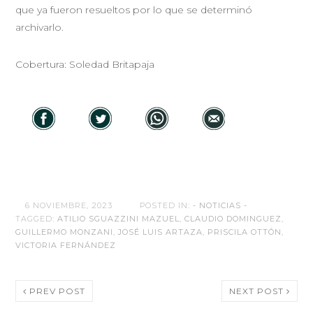
que ya fueron resueltos por lo que se determinó
archivarlo.
Cobertura: Soledad Britapaja
6 NOVIEMBRE, 2023
POSTED IN:
- NOTICIAS -
TAGGED:
ATILIO SGUAZZINI MAZUEL
,
CLAUDIO DOMINGUEZ
,
GUILLERMO MONZANI
,
JOSÉ LUIS ARTAZA
,
PRISCILA OTTÓN
,
VICTORIA FERNÁNDEZ
PREV POST
NEXT POST