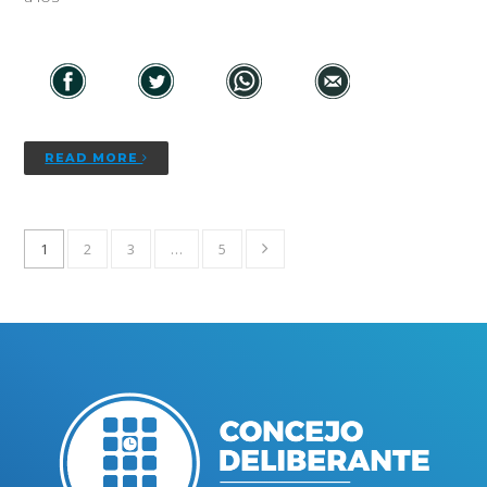
READ MORE
1
2
3
…
5