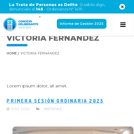
La Trata de Personas es Delito
. Si sabés algo,
denuncialo al
145
- Ordenanza Nº 14111.-
<
Informe de Gestión 2025
VICTORIA FERNÁNDEZ
HOME
/
VICTORIA FERNÁNDEZ
Lorem ipsum dolor, sit amet.
PRIMERA SESIÓN ORDINARIA 2025
15.02.2025
- NOTICIAS -