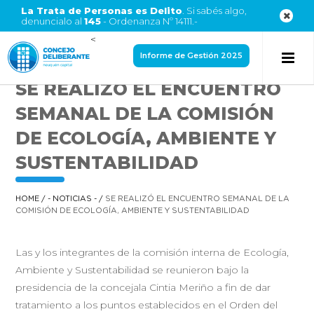
La Trata de Personas es Delito
. Si sabés algo,
denuncialo al
145
- Ordenanza Nº 14111.-
<
Informe de Gestión 2025
SE REALIZÓ EL ENCUENTRO
SEMANAL DE LA COMISIÓN
DE ECOLOGÍA, AMBIENTE Y
SUSTENTABILIDAD
HOME
/
- NOTICIAS -
/
SE REALIZÓ EL ENCUENTRO SEMANAL DE LA
COMISIÓN DE ECOLOGÍA, AMBIENTE Y SUSTENTABILIDAD
Las y los integrantes de la comisión interna de Ecología,
Ambiente y Sustentabilidad se reunieron bajo la
presidencia de la concejala Cintia Meriño a fin de dar
tratamiento a los puntos establecidos en el Orden del