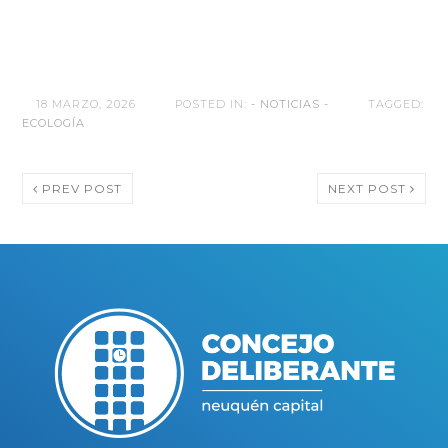
18 MARZO, 2026
POSTED IN:
- NOTICIAS -
TAGGED:
ECOLOGÍA
PREV POST
NEXT POST