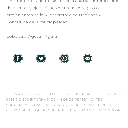
Finalmente, el Cuerpo se abocó a analizar las rendiciones
de cuentas y ejecuciones de recursos y gastos
provenientes de la Subsecretaría de Hacienda y
Contaduría de la municipalidad.
Cobertura: Agustín Aguilar.
18 MARZO, 2026
POSTED IN:
- NOTICIAS -
TAGGED:
COMISIONES INTERNAS
,
COMISIONES PERMANENTES
,
CONCEJALAS
,
CONCEJALES
,
CONCEJO DELIBERANTE DE LA
CIUDAD DE NEUQUÉN
,
ORDEN DEL DÍA
,
TRABAJO EN COMISIÓN