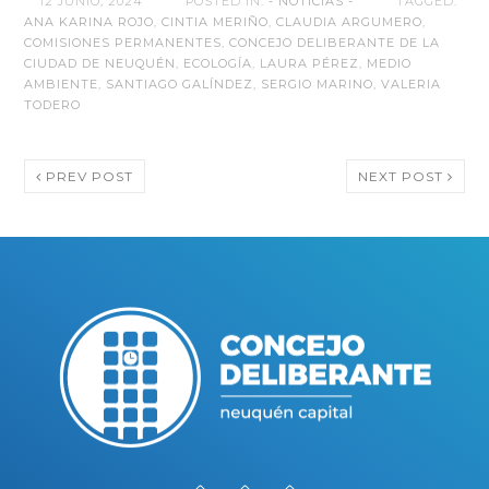
12 JUNIO, 2024
POSTED IN:
- NOTICIAS -
TAGGED:
ANA KARINA ROJO
,
CINTIA MERIÑO
,
CLAUDIA ARGUMERO
,
COMISIONES PERMANENTES
,
CONCEJO DELIBERANTE DE LA
CIUDAD DE NEUQUÉN
,
ECOLOGÍA
,
LAURA PÉREZ
,
MEDIO
AMBIENTE
,
SANTIAGO GALÍNDEZ
,
SERGIO MARINO
,
VALERIA
TODERO
PREV POST
NEXT POST