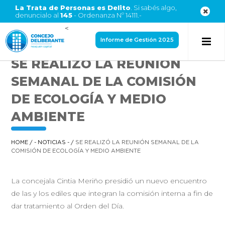
La Trata de Personas es Delito
. Si sabés algo,
denuncialo al
145
- Ordenanza Nº 14111.-
<
Informe de Gestión 2025
SE REALIZÓ LA REUNIÓN
SEMANAL DE LA COMISIÓN
DE ECOLOGÍA Y MEDIO
AMBIENTE
HOME
/
- NOTICIAS -
/
SE REALIZÓ LA REUNIÓN SEMANAL DE LA
COMISIÓN DE ECOLOGÍA Y MEDIO AMBIENTE
La concejala Cintia Meriño presidió un nuevo encuentro
de las y los ediles que integran la comisión interna a fin de
dar tratamiento al Orden del Día.