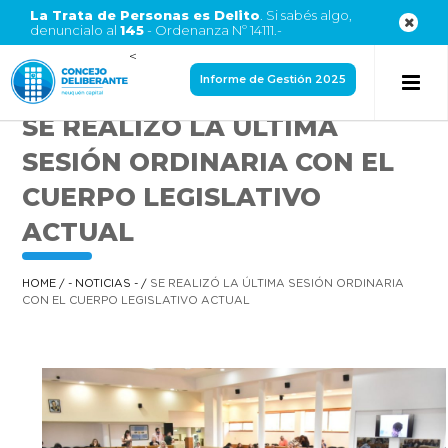
La Trata de Personas es Delito
. Si sabés algo,
denuncialo al
145
- Ordenanza Nº 14111.-
<
Informe de Gestión 2025
SE REALIZÓ LA ÚLTIMA
SESIÓN ORDINARIA CON EL
CUERPO LEGISLATIVO
ACTUAL
HOME
/
- NOTICIAS -
/
SE REALIZÓ LA ÚLTIMA SESIÓN ORDINARIA
CON EL CUERPO LEGISLATIVO ACTUAL