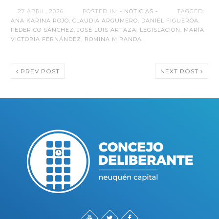
27 ABRIL, 2026
POSTED IN:
- NOTICIAS -
TAGGED:
ANA KARINA ROJO
,
CLAUDIA ARGUMERO
,
DANIEL FIGUEROA
,
FEDERICO SÁNCHEZ
,
JOSÉ LUIS ARTAZA
,
LEGISLACIÓN
,
MARÍA
VICTORIA FERNÁNDEZ
,
ROMINA MIRANDA
PREV POST
NEXT POST