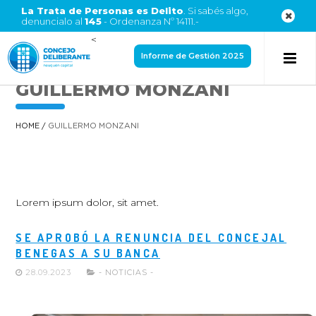
La Trata de Personas es Delito
. Si sabés algo,
denuncialo al
145
- Ordenanza Nº 14111.-
<
Informe de Gestión 2025
GUILLERMO MONZANI
HOME
/
GUILLERMO MONZANI
Lorem ipsum dolor, sit amet.
SE APROBÓ LA RENUNCIA DEL CONCEJAL
BENEGAS A SU BANCA
28.09.2023
- NOTICIAS -