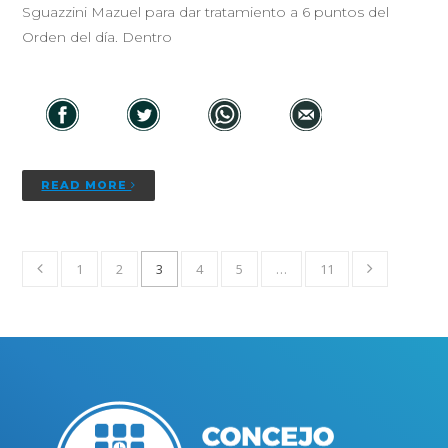
Sguazzini Mazuel para dar tratamiento a 6 puntos del
Orden del día. Dentro
READ MORE
1
2
3
4
5
…
11