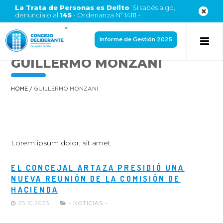
La Trata de Personas es Delito
. Si sabés algo,
denuncialo al
145
- Ordenanza Nº 14111.-
<
Informe de Gestión 2025
GUILLERMO MONZANI
HOME
/
GUILLERMO MONZANI
Lorem ipsum dolor, sit amet.
EL CONCEJAL ARTAZA PRESIDIÓ UNA
NUEVA REUNIÓN DE LA COMISIÓN DE
HACIENDA
25.10.2023
- NOTICIAS -