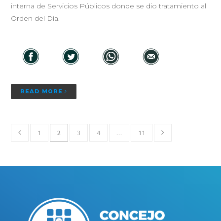
interna de Servicios Públicos donde se dio tratamiento al
Orden del Día.
READ MORE
1
2
3
4
…
11