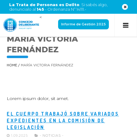
La Trata de Personas es Delito
. Si sabés algo,
denuncialo al
145
- Ordenanza Nº 14111.-
<
Informe de Gestión 2025
MARÍA VICTORIA
FERNÁNDEZ
HOME
/
MARÍA VICTORIA FERNÁNDEZ
Lorem ipsum dolor, sit amet.
EL CUERPO TRABAJÓ SOBRE VARIADOS
EXPEDIENTES EN LA COMISIÓN DE
LEGISLACIÓN
1.09.2025
- NOTICIAS -