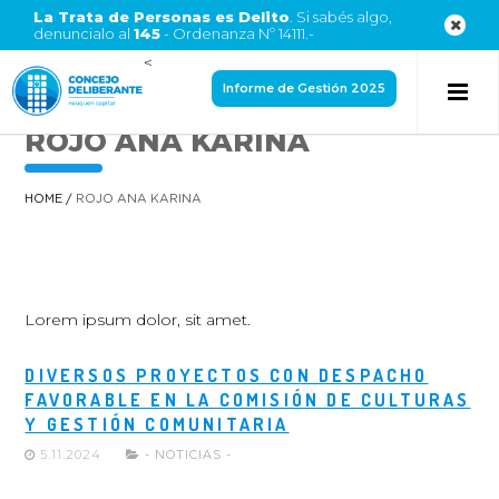
La Trata de Personas es Delito
. Si sabés algo,
denuncialo al
145
- Ordenanza Nº 14111.-
<
Informe de Gestión 2025
ROJO ANA KARINA
HOME
/
ROJO ANA KARINA
Lorem ipsum dolor, sit amet.
DIVERSOS PROYECTOS CON DESPACHO
FAVORABLE EN LA COMISIÓN DE CULTURAS
Y GESTIÓN COMUNITARIA
5.11.2024
- NOTICIAS -