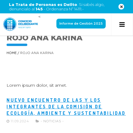
La Trata de Personas es Delito
. Si sabés algo,
denuncialo al
145
- Ordenanza Nº 14111.-
<
Informe de Gestión 2025
ROJO ANA KARINA
HOME
/
ROJO ANA KARINA
Lorem ipsum dolor, sit amet.
NUEVO ENCUENTRO DE LAS Y LOS
INTEGRANTES DE LA COMISIÓN DE
ECOLOGÍA, AMBIENTE Y SUSTENTABILIDAD
11.09.2024
- NOTICIAS -