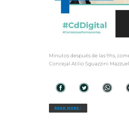
Minutos después de las 9hs, come
Concejal Atilio Sguazzini Mazzue
READ MORE