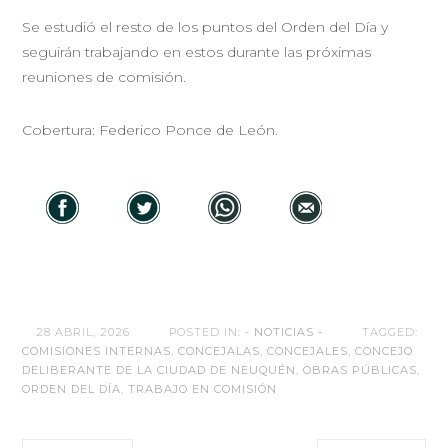
Se estudió el resto de los puntos del Orden del Día y
seguirán trabajando en estos durante las próximas
reuniones de comisión.
Cobertura: Federico Ponce de León.
28 ABRIL, 2026
POSTED IN:
- NOTICIAS -
TAGGED:
COMISIONES INTERNAS
,
CONCEJALAS
,
CONCEJALES
,
CONCEJO
DELIBERANTE DE LA CIUDAD DE NEUQUÉN
,
OBRAS PÚBLICAS
,
ORDEN DEL DÍA
,
TRABAJO EN COMISIÓN