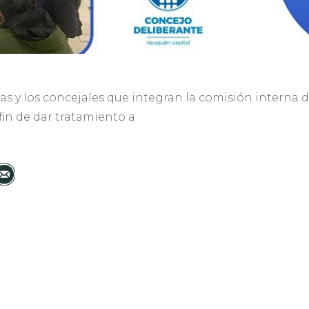
as y los concejales que integran la comisión interna d
 fin de dar tratamiento a