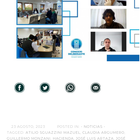
23 AGOSTO, 2023
POSTED IN:
- NOTICIAS -
TAGGED:
ATILIO SGUAZZINI MAZUEL
,
CLAUDIA ARGUMERO
,
GUILLERMO MONZANI
,
HACIENDA
,
JOSÉ LUIS ARTAZA
,
JOSÉ