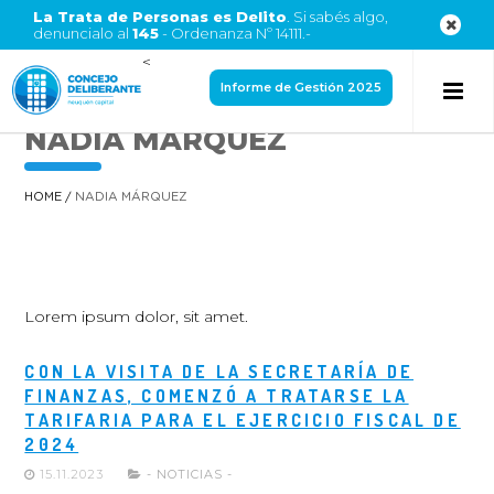
La Trata de Personas es Delito
. Si sabés algo,
denuncialo al
145
- Ordenanza Nº 14111.-
<
Informe de Gestión 2025
NADIA MÁRQUEZ
HOME
/
NADIA MÁRQUEZ
Lorem ipsum dolor, sit amet.
CON LA VISITA DE LA SECRETARÍA DE
FINANZAS, COMENZÓ A TRATARSE LA
TARIFARIA PARA EL EJERCICIO FISCAL DE
2024
15.11.2023
- NOTICIAS -