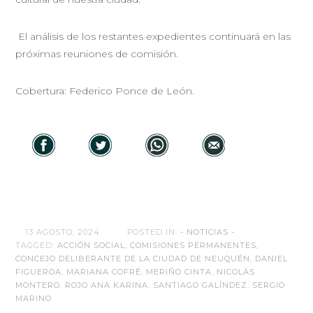
El análisis de los restantes expedientes continuará en las
próximas reuniones de comisión.
Cobertura: Federico Ponce de León.
13 AGOSTO, 2024
POSTED IN:
- NOTICIAS -
TAGGED:
ACCIÓN SOCIAL
,
COMISIONES PERMANENTES
,
CONCEJO DELIBERANTE DE LA CIUDAD DE NEUQUÉN
,
DANIEL
FIGUEROA
,
MARIANA COFRÉ
,
MERIÑO CINTA
,
NICOLÁS
MONTERO
,
ROJO ANA KARINA
,
SANTIAGO GALÍNDEZ
,
SERGIO
MARINO