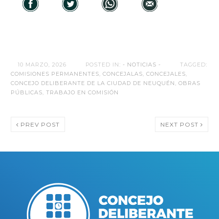
10 MARZO, 2026
POSTED IN:
- NOTICIAS -
TAGGED:
COMISIONES PERMANENTES
,
CONCEJALAS
,
CONCEJALES
,
CONCEJO DELIBERANTE DE LA CIUDAD DE NEUQUÉN
,
OBRAS
PÚBLICAS
,
TRABAJO EN COMISIÓN
PREV POST
NEXT POST