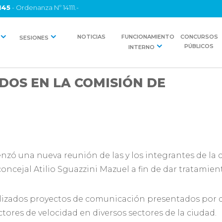
145
- Ordenanza Nº 14111.-
NOTICIAS
FUNCIONAMIENTO
CONCURSOS
SESIONES
PÚBLICOS
INTERNO
DOS EN LA COMISIÓN DE
zó una nueva reunión de las y los integrantes de la 
concejal Atilio Sguazzini Mazuel a fin de dar tratamie
lizados proyectos de comunicación presentados por d
ctores de velocidad en diversos sectores de la ciudad.