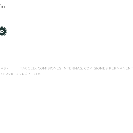
ón.
IAS -
TAGGED:
COMISIONES INTERNAS
,
COMISIONES PERMANEN
,
SERVICIOS PÚBLICOS