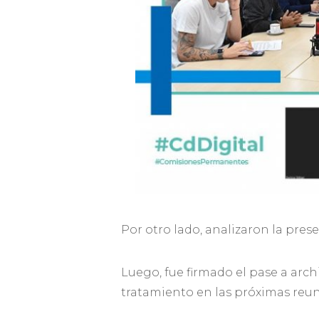
Por otro lado, analizaron la prese
Luego, fue firmado el pase a arch
tratamiento en las próximas reu