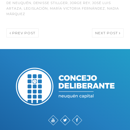
DE NEUQUÉN
,
DENISSE STILLGER
,
JORGE REY
,
JOSÉ LUIS
ARTAZA
,
LEGISLACIÓN
,
MARÍA VICTORIA FERNÁNDEZ
,
NADIA
MÁRQUEZ
PREV POST
NEXT POST