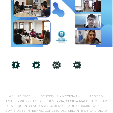
4 JULIO, 2022
POSTED IN:
- NOTICIAS -
TAGGED:
ANA SERVIDIO
,
CAMILO ECHEVERRÍA
,
CECILIA MALETTI
,
CIUDAD
DE NEUQUÉN
,
CLAUDIA ARGUMERO
,
CLAUDIO DOMINGUEZ
,
COMISIONES INTERNAS
,
CONCEJO DELIBERANTE DE LA CIUDAD