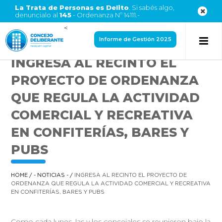
La Trata de Personas es Delito
. Si sabés algo,
denuncialo al
145
- Ordenanza Nº 14111.-
<
Informe de Gestión 2025
INGRESA AL RECINTO EL
PROYECTO DE ORDENANZA
QUE REGULA LA ACTIVIDAD
COMERCIAL Y RECREATIVA
EN CONFITERÍAS, BARES Y
PUBS
HOME
/
- NOTICIAS -
/
INGRESA AL RECINTO EL PROYECTO DE
ORDENANZA QUE REGULA LA ACTIVIDAD COMERCIAL Y RECREATIVA
EN CONFITERÍAS, BARES Y PUBS
Como cada lunes, las y los concejales se reunieron bajo la