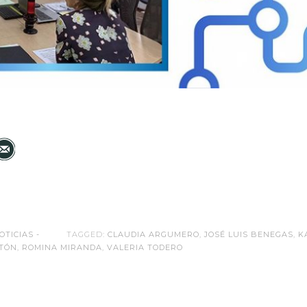
OTICIAS -
TAGGED:
CLAUDIA ARGUMERO
,
JOSÉ LUIS BENEGAS
,
K
TTÓN
,
ROMINA MIRANDA
,
VALERIA TODERO