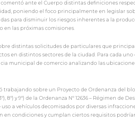
 comentó ante el Cuerpo distintas definiciones respect
vidad, poniendo el foco principalmente en legislar so
as para disminuir los riesgos inherentes a la producci
o en las próximas comisiones.
bre distintas solicitudes de particulares que princip
os en distintos sectores de la ciudad. Para cada uno 
a municipal de comercio analizando las ubicaciones s
ió trabajando sobre un Proyecto de Ordenanza del bl
, 3º), 8º) y 9º) de la Ordenanza Nº 12636 – Régimen de
le uso a vehículos decomisados por diversas infraccion
 en condiciones y cumplan ciertos requisitos podrían 