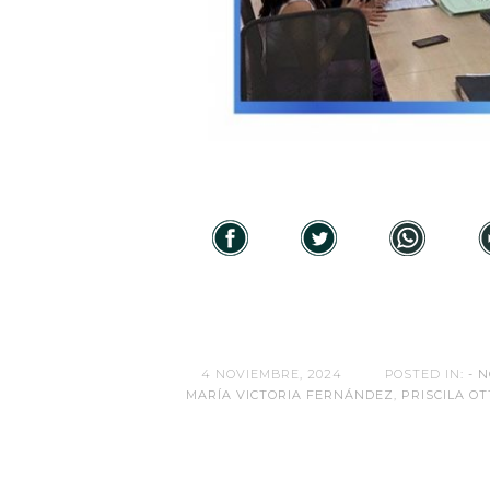
4 NOVIEMBRE, 2024
POSTED IN:
- N
MARÍA VICTORIA FERNÁNDEZ
,
PRISCILA O