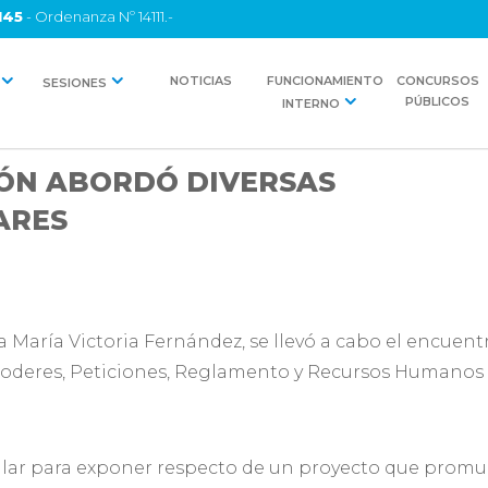
145
- Ordenanza Nº 14111.-
NOTICIAS
FUNCIONAMIENTO
CONCURSOS
SESIONES
PÚBLICOS
INTERNO
IÓN ABORDÓ DIVERSAS
ARES
la María Victoria Fernández, se llevó a cabo el encuen
Poderes, Peticiones, Reglamento y Recursos Humanos p
ular para exponer respecto de un proyecto que promue