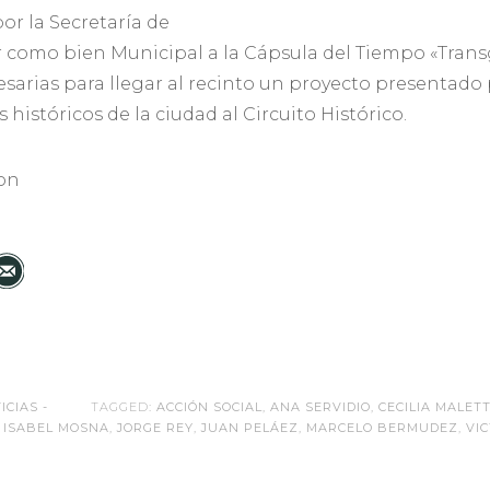
or la Secretaría de
r como bien Municipal a la Cápsula del Tiempo «Tran
esarias para llegar al recinto un proyecto presentado p
 históricos de la ciudad al Circuito Histórico.
eon
ICIAS -
TAGGED:
ACCIÓN SOCIAL
,
ANA SERVIDIO
,
CECILIA MALETT
,
ISABEL MOSNA
,
JORGE REY
,
JUAN PELÁEZ
,
MARCELO BERMUDEZ
,
VI