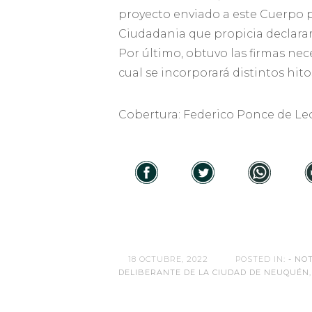
proyecto enviado a este Cuerpo p
Ciudadania que propicia declara
Por último, obtuvo las firmas nec
cual se incorporará distintos hitos
Cobertura: Federico Ponce de L
18 OCTUBRE, 2022
POSTED IN:
- NOT
DELIBERANTE DE LA CIUDAD DE NEUQUÉN