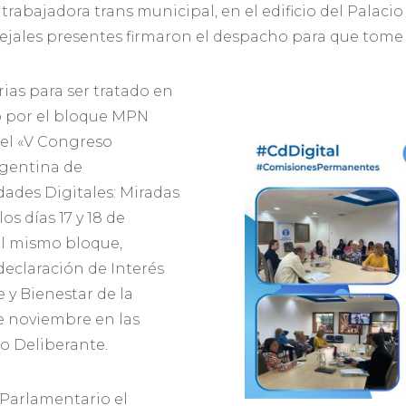
 trabajadora trans municipal, en el edificio del Palac
cejales presentes firmaron el despacho para que tome
rias para ser tratado en
o por el bloque MPN
 el «V Congreso
rgentina de
ades Digitales: Miradas
os días 17 y 18 de
el mismo bloque,
eclaración de Interés
 y Bienestar de la
de noviembre en las
o Deliberante.
 Parlamentario el