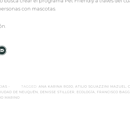
do busca crear el programa Pet Friendly a través del cu
personas con mascotas.
ón.
CIAS -
TAGGED:
ANA KARINA ROJO
,
ATILIO SGUAZZINI MAZUEL
,
CIUDAD DE NEUQUÉN
,
DENISSE STILLGER
,
ECOLOGÍA
,
FRANCISCO BAGG
IO MARINO