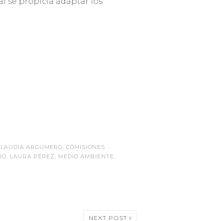
al se propicia adaptar los
CLAUDIA ARGUMERO
,
COMISIONES
IO
,
LAURA PÉREZ
,
MEDIO AMBIENTE
,
NEXT POST