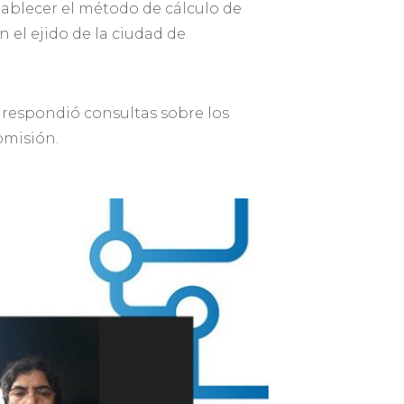
stablecer el método de cálculo de
n el ejido de la ciudad de
y respondió consultas sobre los
omisión.