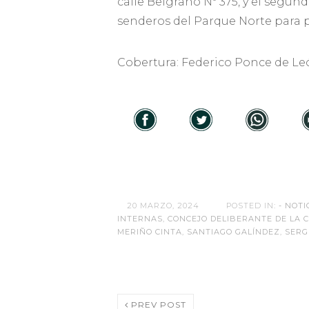
calle Belgrano Nº 375, y el segun
senderos del Parque Norte para 
Cobertura: Federico Ponce de Le
20 MARZO, 2024
POSTED IN:
- NOTI
INTERNAS
,
CONCEJO DELIBERANTE DE LA 
MERIÑO CINTA
,
SANTIAGO GALÍNDEZ
,
SERG
PREV POST