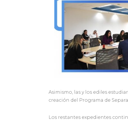
Asimismo, las y los ediles estudi
creación del Programa de Separa
Los restantes expedientes contin