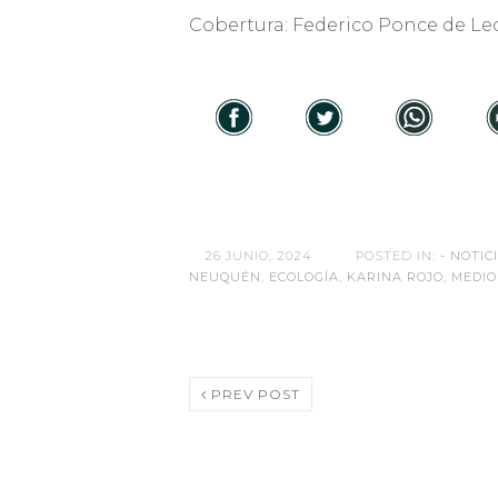
Cobertura: Federico Ponce de Le
26 JUNIO, 2024
POSTED IN:
- NOTIC
NEUQUÉN
,
ECOLOGÍA
,
KARINA ROJO
,
MEDIO
PREV POST