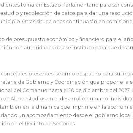
dientes tomarán Estado Parlamentario para ser consid
studio y recolección de datos para dar una resolució
 municipio. Otras situaciones continuarán en comision
cto de presupuesto económico y financiero para el año 
ión con autoridades de ese instituto para que desarr
os concejales presentes, se firmó despacho para su ing
retaria de Gobierno y Coordinación que propone la e
ional del Comahue hasta el 10 de diciembre del 2027. 
 de Altos estudios en el desarrollo humano individual y
í también en la dinámica que imprime en la economía lo
ndando un acompañamiento desde el gobierno local, e
ión en el Recinto de Sesiones.