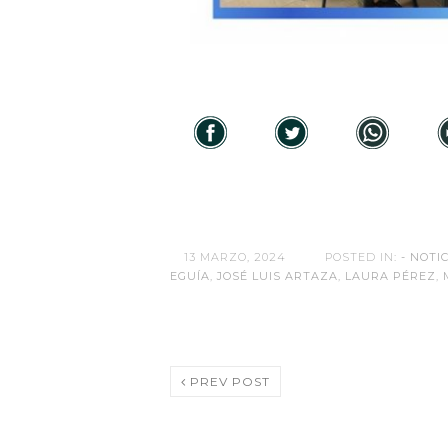
13 MARZO, 2024
POSTED IN:
- NOTIC
EGUÍA
,
JOSÉ LUIS ARTAZA
,
LAURA PÉREZ
,
PREV POST