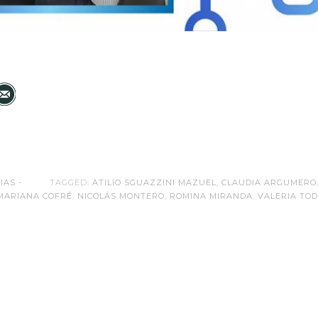
IAS -
TAGGED:
ATILIO SGUAZZINI MAZUEL
,
CLAUDIA ARGUMERO
MARIANA COFRÉ
,
NICOLÁS MONTERO
,
ROMINA MIRANDA
,
VALERIA TO