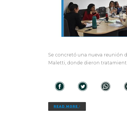
Se concretó una nueva reunión de 
Maletti, donde dieron tratamient
READ MORE