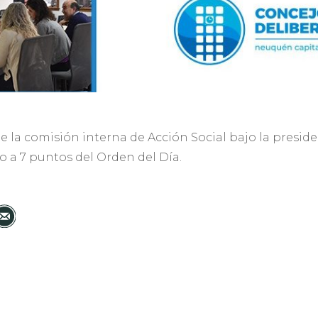
la comisión interna de Acción Social bajo la presiden
o a 7 puntos del Orden del Día.