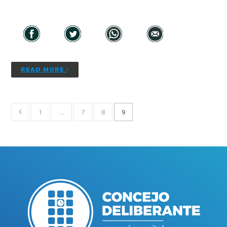
READ MORE
1
…
7
8
9