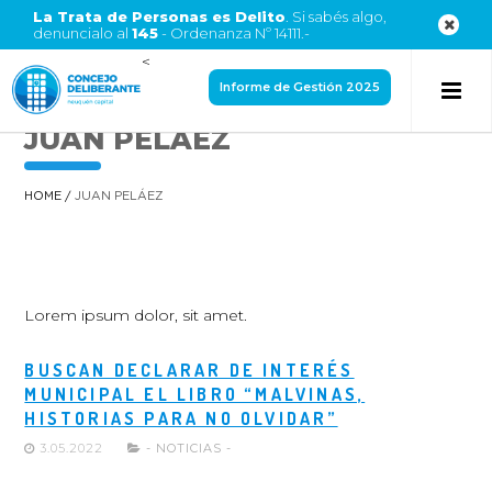
La Trata de Personas es Delito
. Si sabés algo,
denuncialo al
145
- Ordenanza Nº 14111.-
<
Informe de Gestión 2025
JUAN PELÁEZ
HOME
/
JUAN PELÁEZ
Lorem ipsum dolor, sit amet.
BUSCAN DECLARAR DE INTERÉS
MUNICIPAL EL LIBRO “MALVINAS,
HISTORIAS PARA NO OLVIDAR”
3.05.2022
- NOTICIAS -