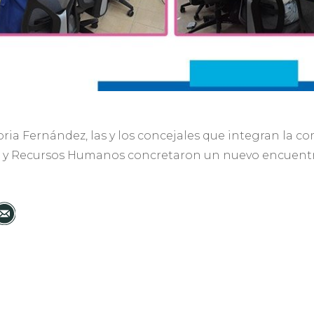
oria Fernández, las y los concejales que integran la c
o y Recursos Humanos concretaron un nuevo encuentr