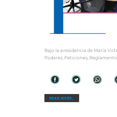
Bajo la presidencia de María Vict
Poderes, Peticiones, Reglament
READ MORE