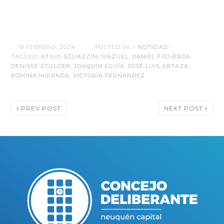
19 FEBRERO, 2024
POSTED IN:
- NOTICIAS -
TAGGED:
ATILIO SGUAZZINI MAZUEL
,
DANIEL FIGUEROA
,
DENISSE STILLGER
,
JOAQUÍN EGUÍA
,
JOSÉ LUIS ARTAZA
,
ROMINA MIRANDA
,
VICTORIA FERNÁNDEZ
PREV POST
NEXT POST