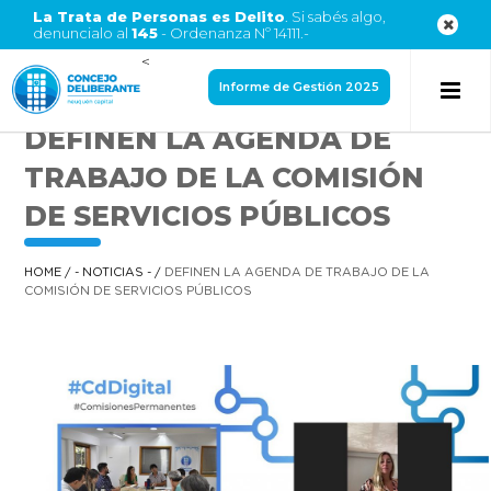
La Trata de Personas es Delito
. Si sabés algo,
denuncialo al
145
- Ordenanza Nº 14111.-
<
Informe de Gestión 2025
DEFINEN LA AGENDA DE
TRABAJO DE LA COMISIÓN
DE SERVICIOS PÚBLICOS
HOME
/
- NOTICIAS -
/
DEFINEN LA AGENDA DE TRABAJO DE LA
COMISIÓN DE SERVICIOS PÚBLICOS