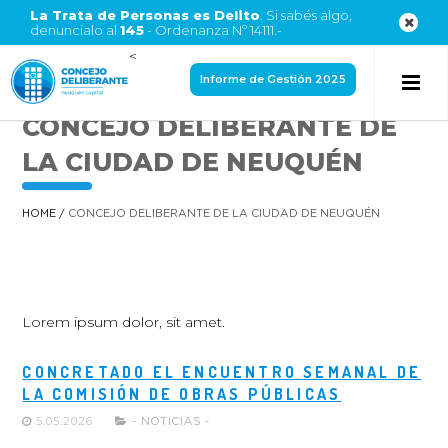
La Trata de Personas es Delito
. Si sabés algo,
denuncialo al
145
- Ordenanza Nº 14111.-
<
Informe de Gestión 2025
CONCEJO DELIBERANTE DE
LA CIUDAD DE NEUQUÉN
HOME
/
CONCEJO DELIBERANTE DE LA CIUDAD DE NEUQUÉN
Lorem ipsum dolor, sit amet.
CONCRETADO EL ENCUENTRO SEMANAL DE
LA COMISIÓN DE OBRAS PÚBLICAS
5.05.2026
- NOTICIAS -