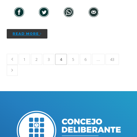
READ MORE
1
2
3
4
5
6
…
43