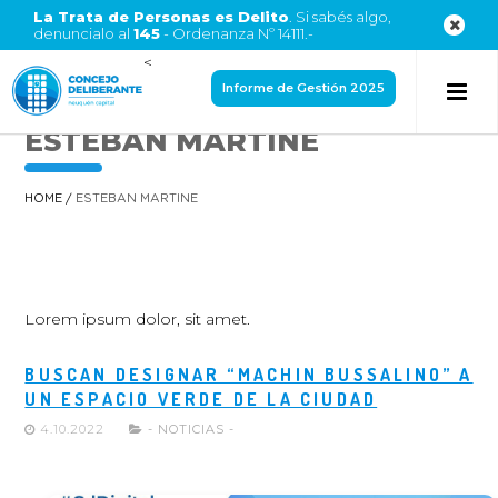
La Trata de Personas es Delito
. Si sabés algo,
denuncialo al
145
- Ordenanza Nº 14111.-
<
Informe de Gestión 2025
ESTEBAN MARTINE
HOME
/
ESTEBAN MARTINE
Lorem ipsum dolor, sit amet.
BUSCAN DESIGNAR “MACHIN BUSSALINO” A
UN ESPACIO VERDE DE LA CIUDAD
4.10.2022
- NOTICIAS -