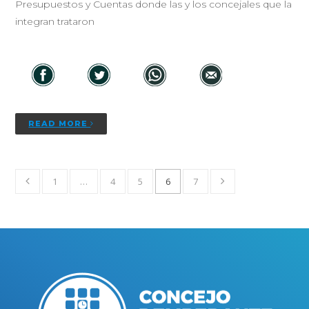
Presupuestos y Cuentas donde las y los concejales que la
integran trataron
READ MORE
1
…
4
5
6
7