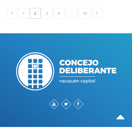
1
2
3
4
…
14