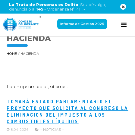
La Trata de Personas es Delito
. Si sabés algo,
denuncialo al
145
- Ordenanza Nº 14111.-
<
Informe de Gestión 2025
HACIENDA
HOME
/
HACIENDA
Lorem ipsum dolor, sit amet.
TOMARÁ ESTADO PARLAMENTARIO EL
PROYECTO QUE SOLICITA AL CONGRESO LA
ELIMINACION DEL IMPUESTO A LOS
COMBUSTIBLES LÍQUIDOS
8.04.2026
- NOTICIAS -