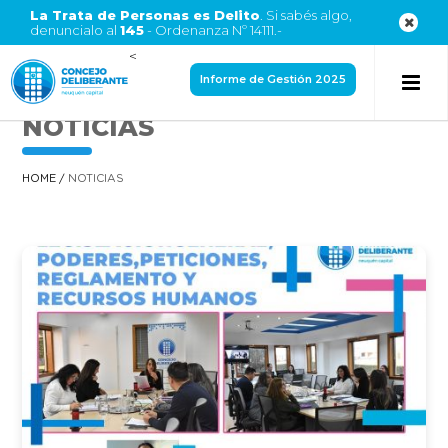
La Trata de Personas es Delito
. Si sabés algo,
denuncialo al
145
- Ordenanza Nº 14111.-
<
Informe de Gestión 2025
NOTICIAS
HOME
/
NOTICIAS