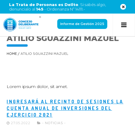
La Trata de Personas es Delito
. Si sabés algo,
denuncialo al
145
- Ordenanza Nº 14111.-
<
Informe de Gestión 2025
ATILIO SGUAZZINI MAZUEL
HOME
/
ATILIO SGUAZZINI MAZUEL
Lorem ipsum dolor, sit amet.
INGRESARÁ AL RECINTO DE SESIONES LA
CUENTA ANUAL DE INVERSIONES DEL
EJERCICIO 2021
27.05.2022
- NOTICIAS -