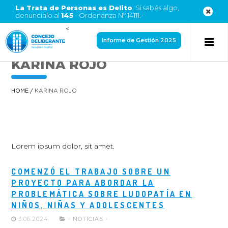
La Trata de Personas es Delito
. Si sabés algo,
denuncialo al
145
- Ordenanza Nº 14111.-
<
Informe de Gestión 2025
KARINA ROJO
HOME
/
KARINA ROJO
Lorem ipsum dolor, sit amet.
COMENZÓ EL TRABAJO SOBRE UN
PROYECTO PARA ABORDAR LA
PROBLEMÁTICA SOBRE LUDOPATÍA EN
NIÑOS, NIÑAS Y ADOLESCENTES
3.06.2024
- NOTICIAS -