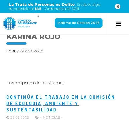
La Trata de Personas es Delito
. Si sabés algo,
denuncialo al
145
- Ordenanza Nº 14111.-
<
Informe de Gestión 2025
KARINA ROJO
HOME
/
KARINA ROJO
Lorem ipsum dolor, sit amet.
CONTINÚA EL TRABAJO EN LA COMISIÓN
DE ECOLOGÍA, AMBIENTE Y
SUSTENTABILIDAD
25.06.2025
- NOTICIAS -