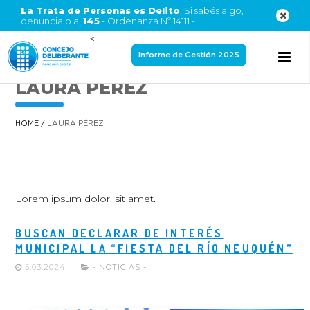
La Trata de Personas es Delito
. Si sabés algo,
denuncialo al
145
- Ordenanza Nº 14111.-
<
Informe de Gestión 2025
LAURA PÉREZ
HOME
/
LAURA PÉREZ
Lorem ipsum dolor, sit amet.
BUSCAN DECLARAR DE INTERÉS
MUNICIPAL LA “FIESTA DEL RÍO NEUQUÉN”
5.03.2024
- NOTICIAS -