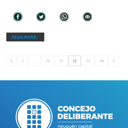
READ MORE
1
…
10
11
12
13
14