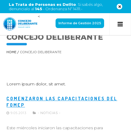
La Trata de Personas es Delito
. Si sabés algo,
denuncialo al
145
- Ordenanza Nº 14111.-
<
Informe de Gestión 2025
CONCEJO DELIBERANTE
HOME
/
CONCEJO DELIBERANTE
Lorem ipsum dolor, sit amet.
COMENZARON LAS CAPACITACIONES DEL
FOMEP
9.05.2013
- NOTICIAS -
Este miércoles iniciaron las capacitaciones para